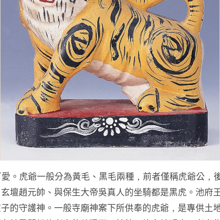
趣可愛。虎爺一般分為黃毛、黑毛兩種，前者僅稱虎爺公，
、玄壇趙元帥、與保生大帝吳真人的坐騎都是黑虎。池府
子的守護神。一般寺廟神案下所供奉的虎爺，是專供土地公