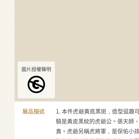
圖片授權聲明
展品描述
1. 本件虎爺黃底黑斑，造型逗
騎是黃皮黑紋的虎爺公。張天師
責。虎爺另稱虎將軍，是保佑小孩