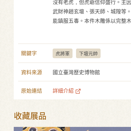
沒有老虎，但虎爺信仰盛行。主
武財神趙玄壇、張天師、城隍等
能鎮服五毒。本件木雕係以完整
關鍵字
虎將軍
下壇元帥
資料來源
國立臺灣歷史博物館
原始連結
詳細介紹
收藏展品