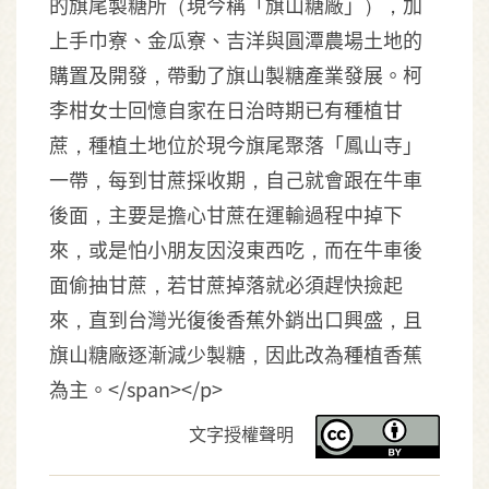
的旗尾製糖所（現今稱「旗山糖廠」），加
上手巾寮、金瓜寮、吉洋與圓潭農場土地的
購置及開發，帶動了旗山製糖產業發展。柯
李柑女士回憶自家在日治時期已有種植甘
蔗，種植土地位於現今旗尾聚落「鳳山寺」
一帶，每到甘蔗採收期，自己就會跟在牛車
後面，主要是擔心甘蔗在運輸過程中掉下
來，或是怕小朋友因沒東西吃，而在牛車後
面偷抽甘蔗，若甘蔗掉落就必須趕快撿起
來，直到台灣光復後香蕉外銷出口興盛，且
旗山糖廠逐漸減少製糖，因此改為種植香蕉
為主。</span></p>
文字授權聲明