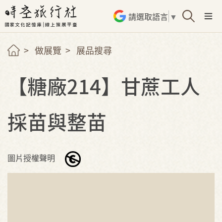
請選取語言
▼
做展覽
展品搜尋
【糖廠214】甘蔗工人
採苗與整苗
圖片授權聲明