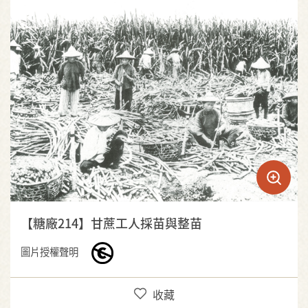
【糖廠214】甘蔗工人採苗與整苗
圖片授權聲明
收藏