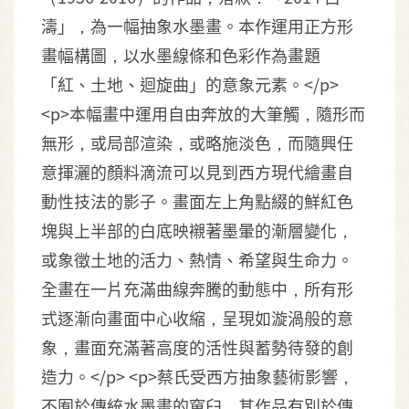
濤」，為一幅抽象水墨畫。本作運用正方形
畫幅構圖，以水墨線條和色彩作為畫題
「紅、土地、迴旋曲」的意象元素。</p>
<p>本幅畫中運用自由奔放的大筆觸，隨形而
無形，或局部渲染，或略施淡色，而隨興任
意揮灑的顏料滴流可以見到西方現代繪畫自
動性技法的影子。畫面左上角點綴的鮮紅色
塊與上半部的白底映襯著墨暈的漸層變化，
或象徵土地的活力、熱情、希望與生命力。
全畫在一片充滿曲線奔騰的動態中，所有形
式逐漸向畫面中心收縮，呈現如漩渦般的意
象，畫面充滿著高度的活性與蓄勢待發的創
造力。</p> <p>蔡氏受西方抽象藝術影響，
不囿於傳統水墨畫的窠臼，其作品有別於傳