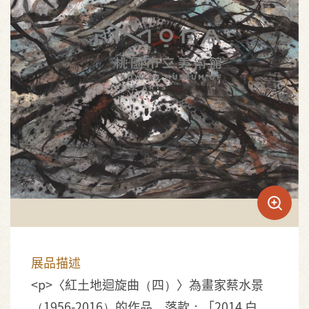
展品描述
<p>〈紅土地迴旋曲（四）〉為畫家蔡水景
（1956-2016）的作品，落款：「2014 白