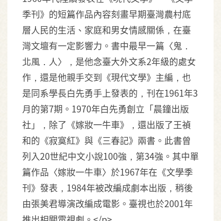
季刊》的短篇作品內容刻畫早期臺灣農村底
層人民的生活、家庭和男女情感關係，在臺
灣文壇有一定影響力。書中最早一篇〈鬼．
北風．人〉，是他念臺大外文系2年級的處女
作，還是他親手交到《現代文學》主編，也
是同系學長白先勇手上發表的，刊在1961年3
月的第7期。1970年白先勇創立「晨鐘出版
社」，除了《嫁妝一牛車》，還出版了王禎
和的《寂寞紅》與《三春記》兩書。此書曾
列入20世紀中文小說100強，第34強。其中單
篇作品〈嫁妝一牛車〉於1967年在《文學季
刊》發表，1984年被改編成劇本出版，稍後
由張美君導演改編成電影。臺視也於2001年
推出相關電視劇。</p>