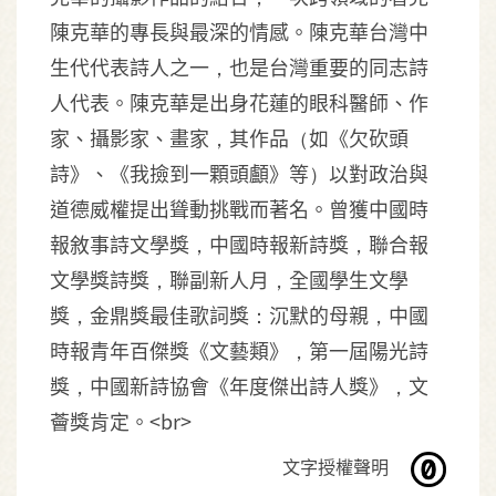
陳克華的專長與最深的情感。陳克華台灣中
生代代表詩人之一，也是台灣重要的同志詩
人代表。陳克華是出身花蓮的眼科醫師、作
家、攝影家、畫家，其作品（如《欠砍頭
詩》、《我撿到一顆頭顱》等）以對政治與
道德威權提出聳動挑戰而著名。曾獲中國時
報敘事詩文學獎，中國時報新詩獎，聯合報
文學獎詩獎，聯副新人月，全國學生文學
獎，金鼎獎最佳歌詞獎：沉默的母親，中國
時報青年百傑獎《文藝類》，第一屆陽光詩
獎，中國新詩協會《年度傑出詩人獎》，文
薈獎肯定。<br>
文字授權聲明