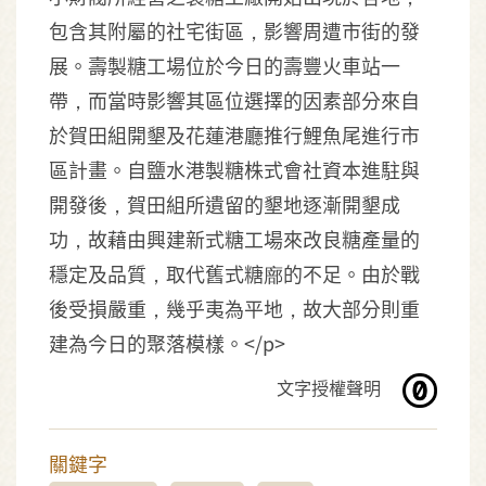
包含其附屬的社宅街區，影響周遭市街的發
展。壽製糖工場位於今日的壽豐火車站一
帶，而當時影響其區位選擇的因素部分來自
於賀田組開墾及花蓮港廳推行鯉魚尾進行市
區計畫。自鹽水港製糖株式會社資本進駐與
開發後，賀田組所遺留的墾地逐漸開墾成
功，故藉由興建新式糖工場來改良糖產量的
穩定及品質，取代舊式糖廍的不足。由於戰
後受損嚴重，幾乎夷為平地，故大部分則重
建為今日的聚落模樣。</p>
文字授權聲明
關鍵字