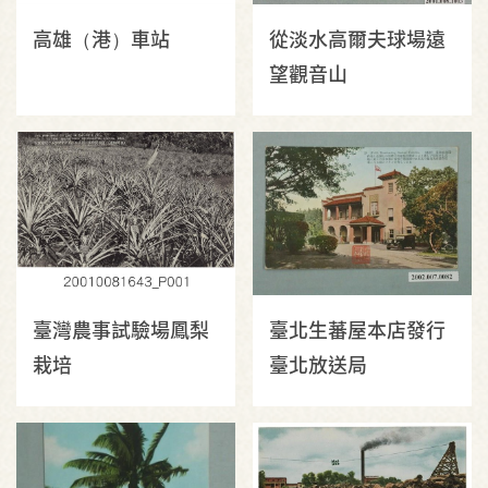
高雄（港）車站
從淡水高爾夫球場遠
望觀音山
臺灣農事試驗場鳳梨
臺北生蕃屋本店發行
栽培
臺北放送局