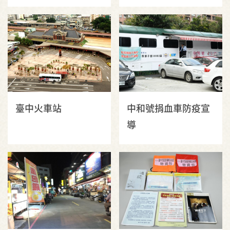
Asmara @ Piramid
場之景
Taichung）
臺中火車站
中和號捐血車防疫宣
導