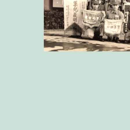
1
讚
收藏
分