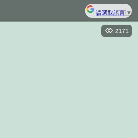
請選取語言
▼
2171