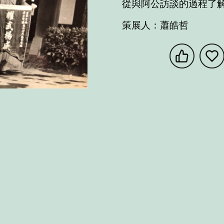
策展人：蕭皓哲
享