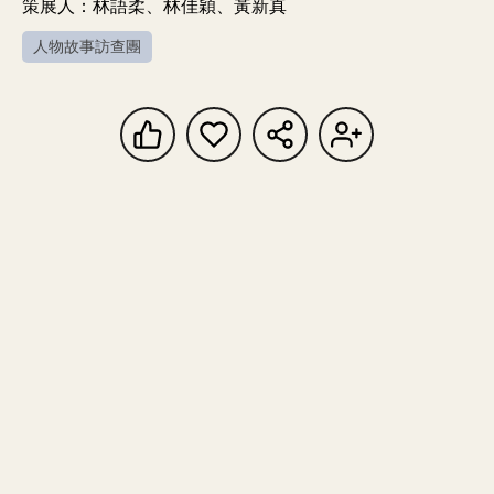
策展人：林語柔、林佳穎、黃新真
人物故事訪查團