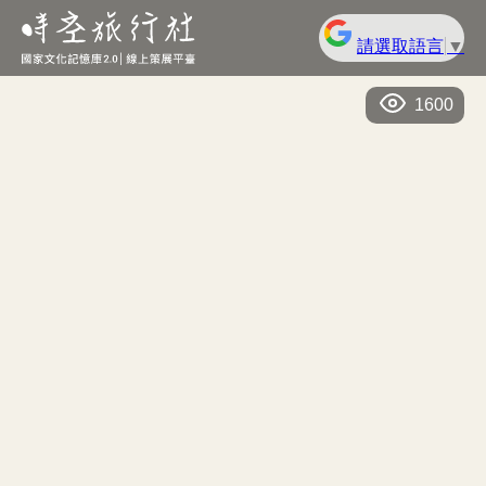
請選取語言
▼
1600