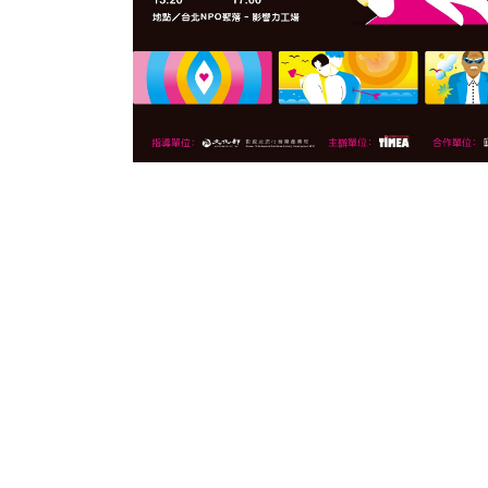
0
讚
收藏
分