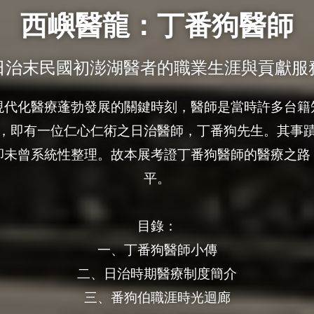
西嶼醫龍：丁番狗醫師
日治末民國初澎湖醫者的職業生涯與貢獻服
現代化醫療蓬勃發展的關鍵時刻，醫師是當時許多台籍
，即有一位仁心仁術之日治醫師，丁番狗先生。其事
卻未曾系統性整理。故本展考證丁番狗醫師的醫療之路
平。

目錄：

一、丁番狗醫師小傳

二、日治時期醫療制度簡介

三、番狗伯職涯時光迴廊
