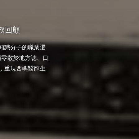
務回顧
知識分子的職業選
蹟零散於地方誌、口
，重現西嶼醫龍生