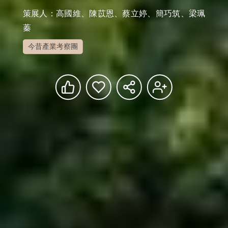
策展人：高國維、陳苡恩、蔡立婷、簡巧筑、梁珮
蓁
今昔產業考察團