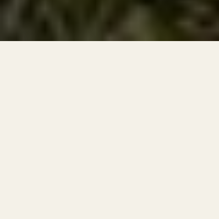
台灣鳳梨之序幕展開
一開始新加坡、夏威夷生產鳳梨跟銷售鳳梨罐頭是並列第一
名，然而日治時期的台灣，在來種鳳梨因為果實小、果目
深，導致挖除鳳梨心需要倚賴人工挖除，為了要提高生產效
率，及改變現況，日本派遣官員去產量位居第一名的新加坡
與夏威夷學習怎麼種植鳳梨，於是一開始日本政府先引進新
加坡的鳳梨試種，但移植結果失敗，在1909年再度派遣官
員去夏威夷重新探查適合種植在台灣的鳳梨品種，並於
1910年夏威夷鳳梨在台灣試種成功，其稱為「在英種」，
從此鳳梨品種改朝換代。
