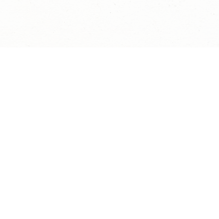
我的外婆姓胡，誨秋森，今年77歲
水人，日治末至台東做生意，後定居。母親為福建龍
家道中落