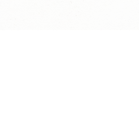
:::
外婆出生於戰後的台東，其父親為台中清
哥，一位姐姐，一位弟弟，二位妹妹。