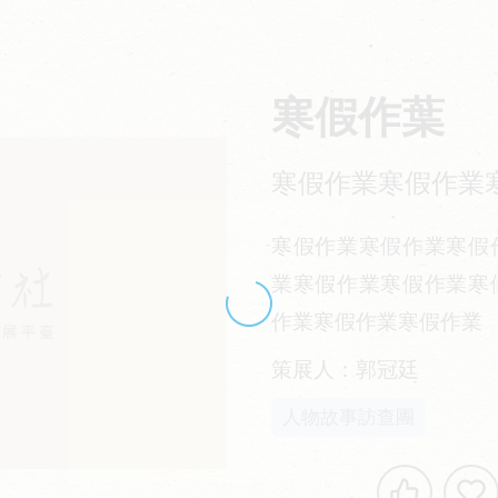
寒假作葉
寒假作業寒假作業
寒假作業寒假作業寒假
業寒假作業寒假作業寒
作業寒假作業寒假作業
策展人：郭冠廷
人物故事訪查團
享