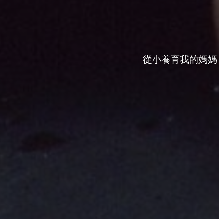
從小養育我的媽媽
2
讚
收藏
分享