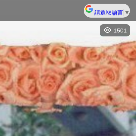
請選取語言
▼
1501