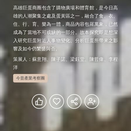
高雄巨蛋商圈包含了購物廣場和體育館，是今日高
雄的人潮聚集之處及蛋黃區之一，融合了食、衣、
住、行、育、樂為一體，商品內容包羅萬象，已然
成為了當地不可或缺的一部分。故本探究即是想深
入研究巨蛋附近人事物變化、分析巨蛋所帶來之影
策展人：蘇意翔、陳子諾、梁鈺堂、陳哲偉、李程
洋
今昔產業考察團