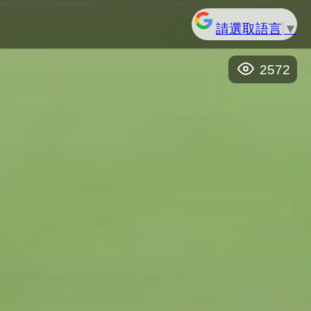
請選取語言
▼
2572