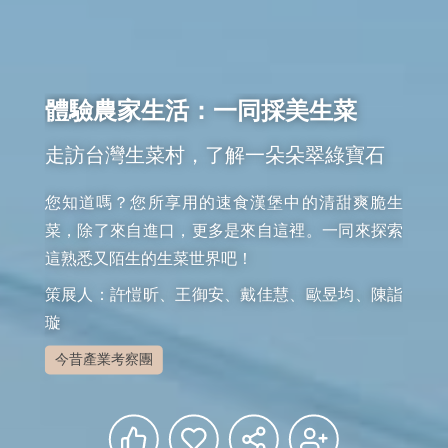
體驗農家生活：一同採美生菜
走訪台灣生菜村，了解一朵朵翠綠寶石
您知道嗎？您所享用的速食漢堡中的清甜爽脆生
菜，除了來自進口，更多是來自這裡。一同來探索
這熟悉又陌生的生菜世界吧！
策展人：許愷昕、王御安、戴佳慧、歐昱均、陳詣
璇
今昔產業考察團