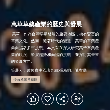
萬華草藥產業的歷史與發展
 萬華，作為台灣早期發展的重要地區，擁有豐富的
草藥文化。然而，隨著時代的變遷，萬華的草藥產
業面臨著多重挑戰。本文旨在深入研究萬華草藥產
業的現況、發展趨勢和面臨的挑戰，並探討其未來
的發展方向。
策展人：數位實中乙班九組:張為鈞、陳宥勳
今昔產業考察團