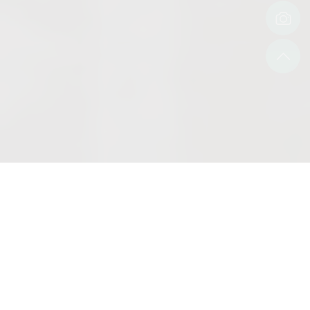
前言
《Meet Taiwan Naluwan》此款桌遊是由策展人曾秭榆於就
讀國立新竹高商時，與好友陳芷歆、楊庭瑜共同創作、由陳
育萱老師指導而成。
