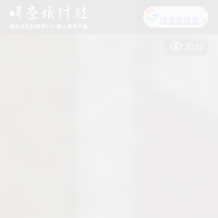
請選取語言
▼
2333