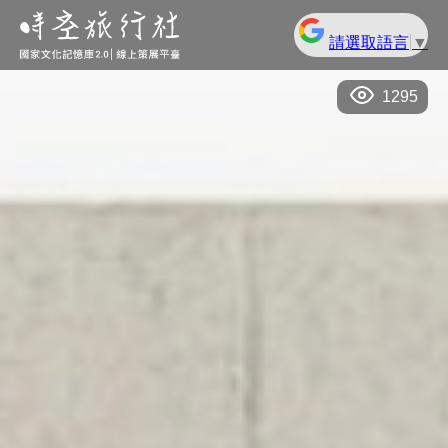
請選取語言
▼
1295