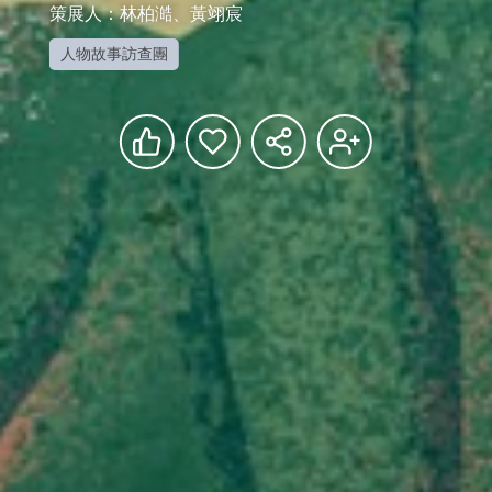
策展人：林柏澔、黃翊宸
人物故事訪查團