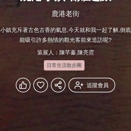
鹿港老街
小鎮充斥著古色古香的氣息,今天就和我一起了解,倒
能吸引許多熱情的觀光客前來造訪呢?
策展人：陳芊蓁,陳亮霓
日常生活散步團
追蹤會員