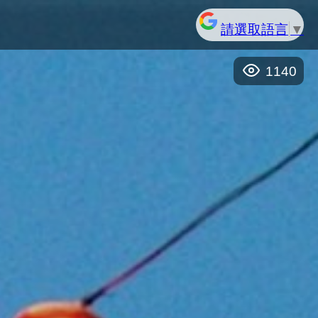
請選取語言
▼
1140