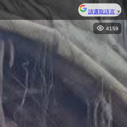
請選取語言
▼
4159