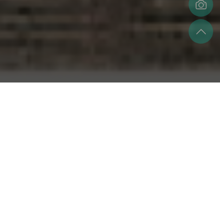
在法軍企圖佔領淡水失利後，法軍在基隆的佔領戰也陷入膠
著，法軍便一面封鎖臺海的運補，一面持續的推進戰線，仍
無法迫使清軍棄守基隆的防線。在這樣的背景之下，法軍難
以透過佔領臺灣，來對中國施壓以換取和談的契機。因此法
國便將目標轉往澎湖，希望藉由佔領澎湖，能逼迫中國和
談。於是法國遠東艦隊司令官孤拔在1885年3月14日收到佔
領澎湖的命令後，很快的就在3月28日率領艦隊從臺灣出發
啟程前往澎湖。