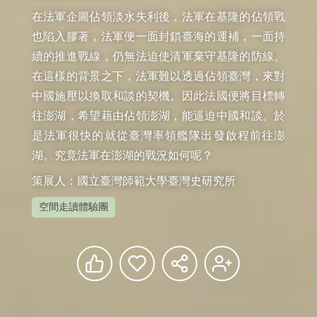
在法軍企圖佔領淡水失利後，法軍在基隆的佔領戰
也陷入膠著，法軍便一面封鎖臺海的運補，一面持
續的推進戰線，仍無法迫使清軍棄守基隆的防線。
在這樣的背景之下，法軍難以透過佔領臺灣，來對
中國施壓以換取和談的契機。因此法國便將目標轉
往澎湖，希望藉由佔領澎湖，能逼迫中國和談。於
是法軍很快的就從臺灣率領艦隊出發啟程前往澎
湖。究竟法軍在澎湖的戰況如何呢？
策展人：國立臺灣師範大學臺灣史研究所
空間走讀體驗團