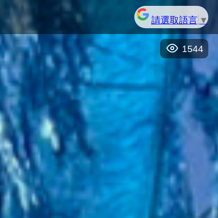
請選取語言
▼
1544