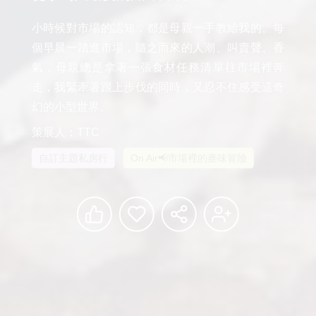
小時候對市場的認知，都是母親一手教給我的。每
個早晨一踏進市場，隨之而來的人潮、叫賣聲、香
氣，母親總是拿著一張食材任務清單往市場裡奔
走，我緊牽著跟上步伐的同時，又忍不住感受這奇
幻的小型世界。
策展人：TTC
自訂主題私房行
On Air📢市場裡的臺味冒險