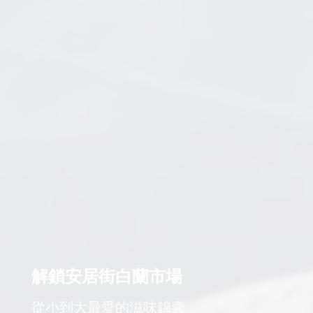
解鎖安居街白蘭市場
從小到大最愛的滋味錦囊