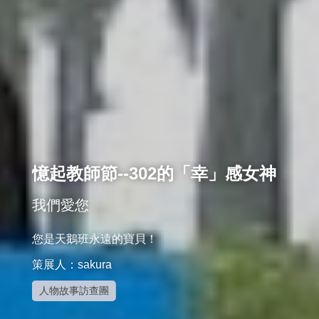
憶起教師節--302的「幸」感女神
我們愛您
您是天鵝班永遠的寶貝！
策展人：sakura
人物故事訪查團