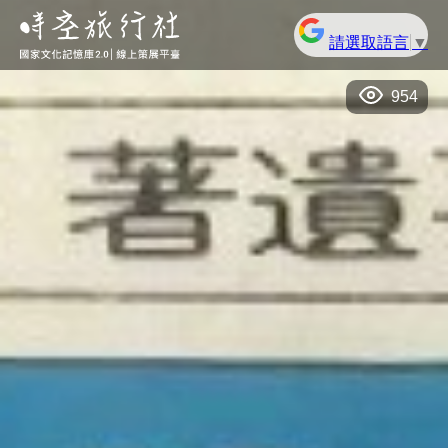
請選取語言
▼
954