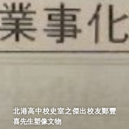
北港高中校史室之傑出校友鄭豐
喜先生塑像文物