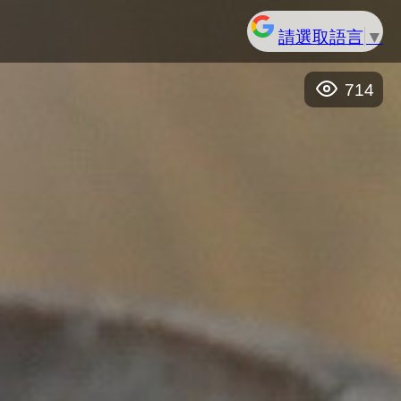
請選取語言
▼
714