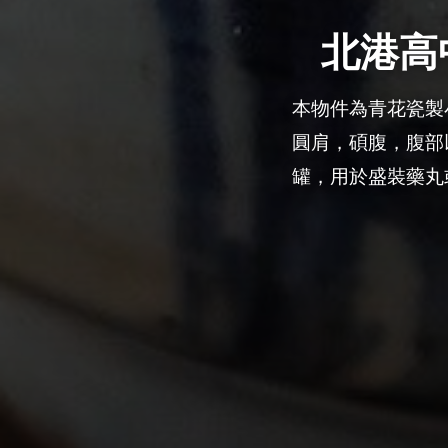
北港高
本物件為青花瓷製
圓肩，碩腹，腹部
罐，用於盛裝藥丸
0
讚
收藏
分享