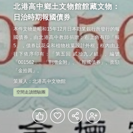
北港高中鄉土文物館館藏文物：
日治時期報國債券
本件文物是昭和15年12月日本勸業銀行所發行的報
國債券，由北港高中教師捐贈；右上角有印「報
5」，債券以花朵和植物枝葉設計外框；框內由上
往下依序印有：「第五回 貳拾九ノ組」、編號
「001562」、「割增金附」、「報國債券」、面額
「金拾圓」。
策展人：北港高中文物館
空間走讀體驗團