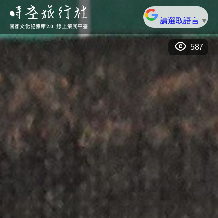
請選取語言
▼
587