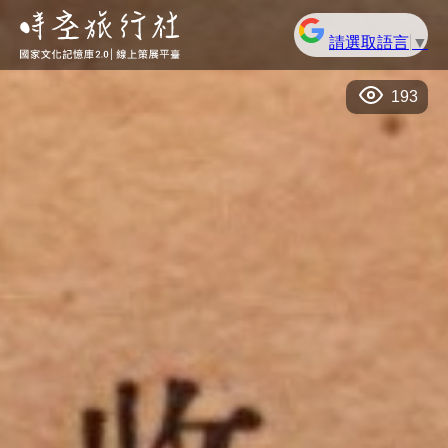
請選取語言
▼
193