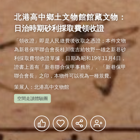
北港高中鄉土文物館館藏文物：
日治時期砂利採取費領收證
「領收證」即是人民繳費後收取之憑證；本件文物
為新巷保甲聯合會長桂川復吉給牧野一雄之新巷砂
利採取費領收證單據，日期為昭和19年11月4日，
證書上蓋有「新巷聯合保甲事務所」、「新巷保甲
聯合會長」之印，本物件可以視為一種規費。
策展人：北港高中文物館
空間走讀體驗團