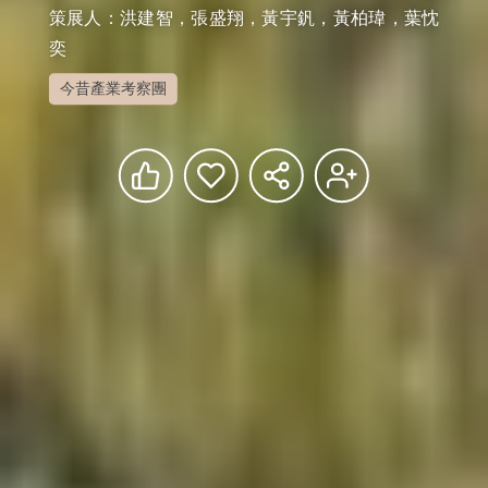
策展人：洪建智，張盛翔，黃宇釩，黃柏瑋，葉忱
奕
今昔產業考察團