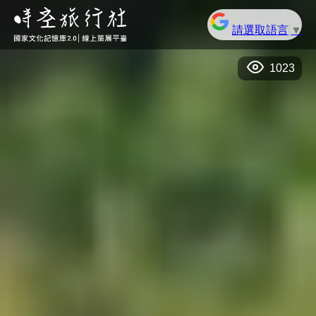
請選取語言
▼
1023