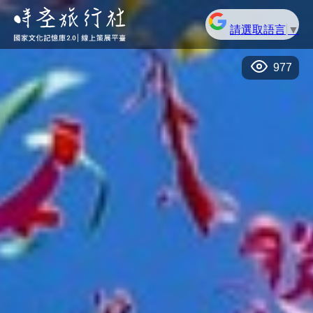
請選取語言
▼
977