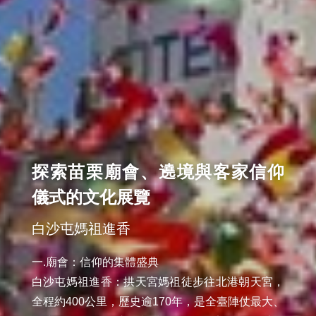
探索苗栗廟會、遶境與客家信仰
儀式的文化展覽
白沙屯媽祖進香
一.廟會：信仰的集體盛典

白沙屯媽祖進香：拱天宮媽祖徒步往北港朝天宮，
全程約400公里，歷史逾170年，是全臺陣仗最大、