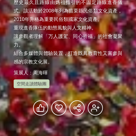
歷史最久且路線由媽祖指引的不固定路線進香儀
式。該活動於2008年列為苗栗縣民俗類文化資產，
2010年升格為重要民俗類國家文化資產。

重現進香隊伍的動態風貌與人文精神。

讓參觀者理解「万人護駕、同心祈福」的社會凝聚
力。

結合多媒體與體驗裝置，打造既具教育性又富參與
策展人：周海暉
空間走讀體驗團