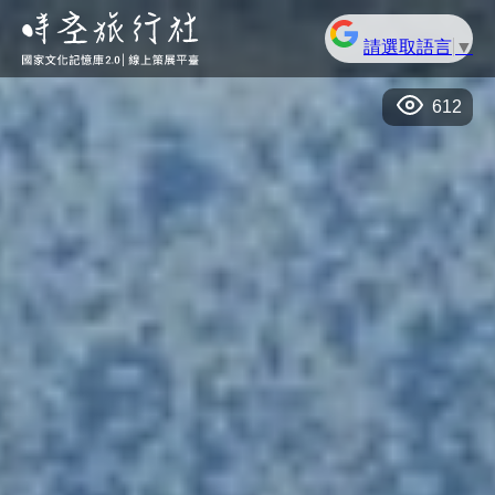
請選取語言
▼
612