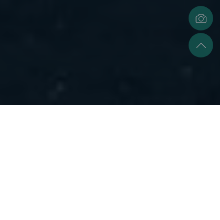
客家文化的源流
客家文化是源自中原漢人南遷後所保留的唐宋時期華夏文化
和中原文化的延續與發展。客家人因歷史上的多次遷徙，逐
漸形成獨特的語言、風俗、建築、音樂與信仰體系，成為漢
族文化中極具特色的一支。 
