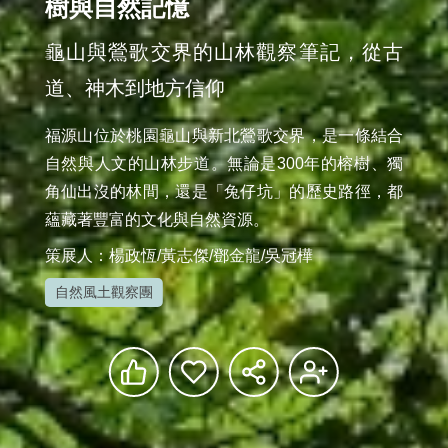
樹與自然記憶
龜山與鶯歌交界的山林觀察筆記，從古
道、神木到地方信仰
福源山位於桃園龜山與新北鶯歌交界，是一條結合
自然與人文的山林步道。無論是300年的榕樹、獨
角仙出沒的林間，還是「兔仔坑」的歷史路徑，都
蘊藏著豐富的文化與自然資源。
策展人：楊政恆/黃志傑/鄧金龍/吳冠樺
自然風土觀察團