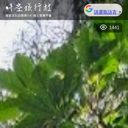
請選取語言
▼
1441