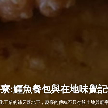
麥寮:鱷魚餐包與在地味覺記
化工業的鋪天蓋地下，麥寮的傳統不只存於土地與廟