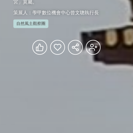
宮」莫屬。
策展人：學甲數位機會中心曾文聰執行長
自然風土觀察團