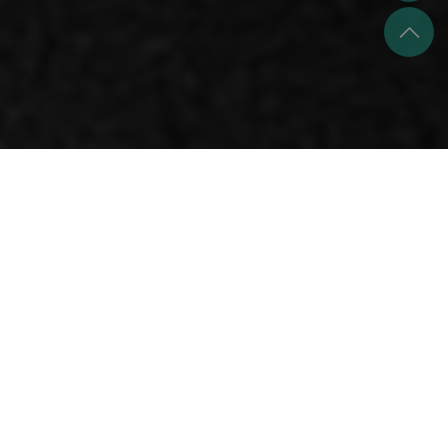
學甲「輦宮」文化：在傳統與現代間的輝煌演
繹
在台南學甲，每年舉行一次「上白礁謁祖」，是當地信仰文
化的重要盛事。香陣浩蕩、鼓樂齊鳴，而其中一項最吸引目
光的文化特色，非「輦宮」莫屬。

✦ 輦宮是什麼？

輦宮，顧名思義，是神明出巡時所乘的「宮殿」，這不是單
純的一座車，而是融合傳統建築美學、精緻工藝與實用設計