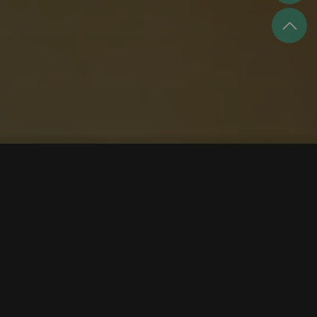
「湯頭之爭、麵條之道」──與曹銘宗
老師尋味麵派大將軍牛肉麵的風味戰
史