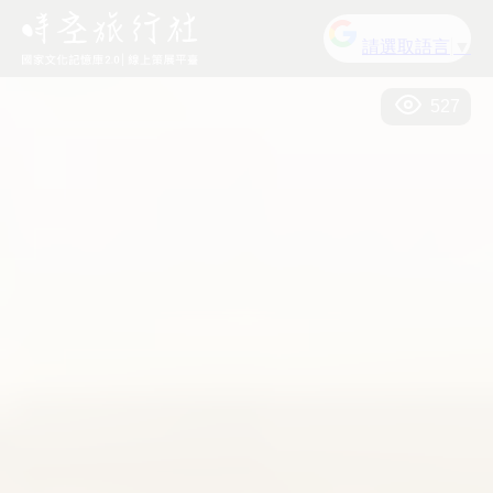
請選取語言
▼
527