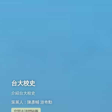
台大校史
策展人：陳彥輔 游奇勳
空間走讀體驗團