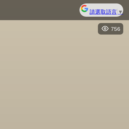
請選取語言
▼
756