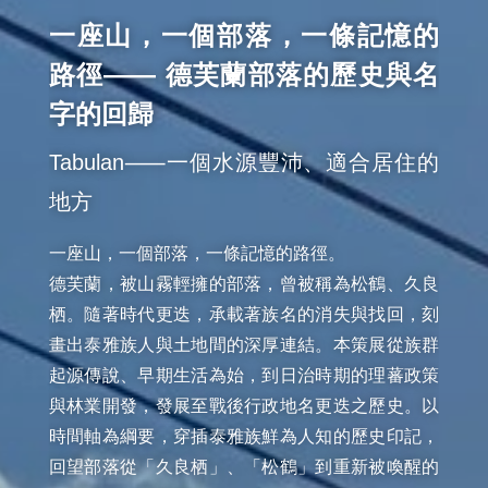
一座山，一個部落，一條記憶的
路徑—— 德芙蘭部落的歷史與名
字的回歸
Tabulan⸺一個水源豐沛、適合居住的
地方
一座山，一個部落，一條記憶的路徑。

德芙蘭，被山霧輕擁的部落，曾被稱為松鶴、久良
栖。隨著時代更迭，承載著族名的消失與找回，刻
畫出泰雅族人與土地間的深厚連結。本策展從族群
起源傳說、早期生活為始，到日治時期的理蕃政策
與林業開發，發展至戰後行政地名更迭之歷史。以
時間軸為綱要，穿插泰雅族鮮為人知的歷史印記，
回望部落從「久良栖」、「松鶴」到重新被喚醒的