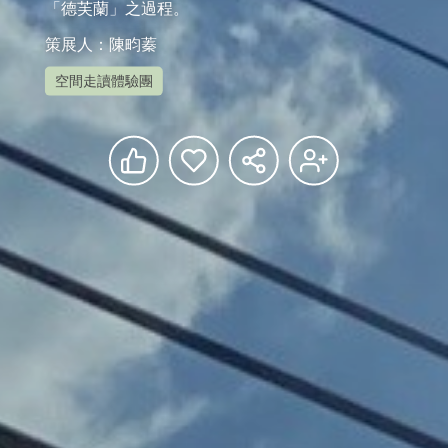
策展人：陳畇蓁
空間走讀體驗團