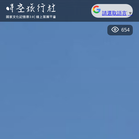
請選取語言
▼
654