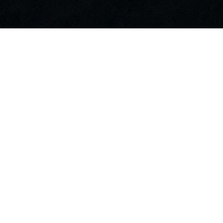
Tbulan 德芙蘭
松鶴部落是位於臺灣臺中市和平區博愛里的一
個泰雅族部落，在臺灣日治時期稱作久良栖、