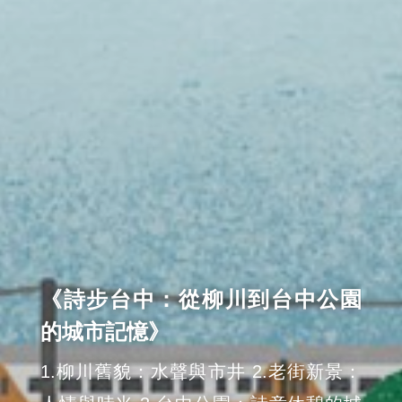
《詩步台中：從柳川到台中公園
的城市記憶》
1.柳川舊貌：水聲與市井 2.老街新景：