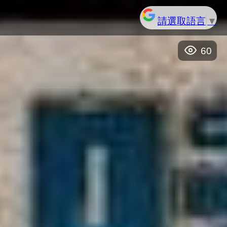
請選取語言
▼
60