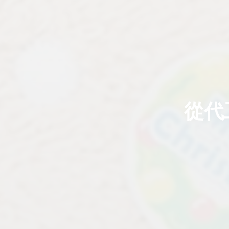
從代
0
讚
收藏
分享