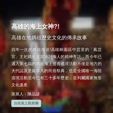
高雄的海上女神?!
高雄在地媽祖歷史文化的傳承故事
四年一次的媽祖海巡!高雄林園區中芸里的「鳳芸
宮」主祀媽祖是當地討海人的精神寄託，而今年已
邁入第七屆的媽祖海上巡香遶境活動不僅是地方的
大代誌及意義非凡的民俗祭典，也是全國唯一海陸
巡境活動至今已有三十多年歷史，並列屬國家無形
策展人：陳品諺
自然風土觀察團