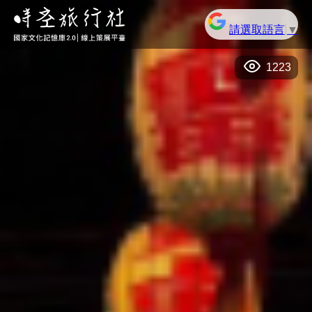
請選取語言
▼
1223