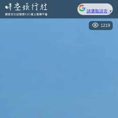
請選取語言
▼
1219