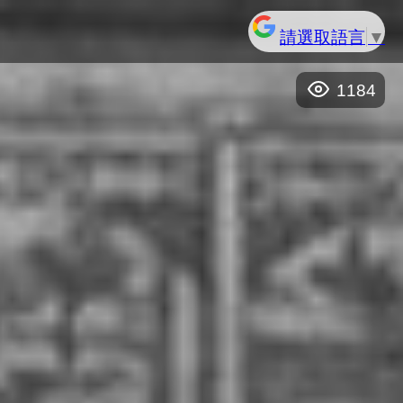
請選取語言
▼
1184