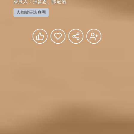
策展人：張晋恩、陳冠佑
人物故事訪查團